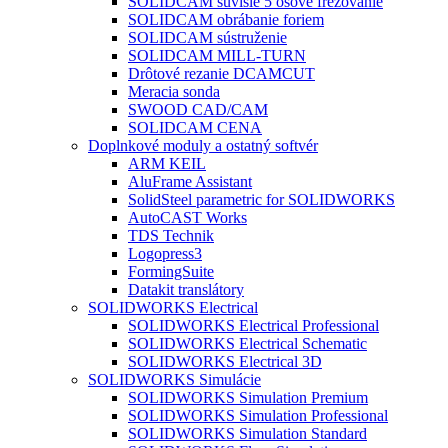
SOLIDCAM súvislé 5 osové frézovanie
SOLIDCAM obrábanie foriem
SOLIDCAM sústruženie
SOLIDCAM MILL-TURN
Drôtové rezanie DCAMCUT
Meracia sonda
SWOOD CAD/CAM
SOLIDCAM CENA
Doplnkové moduly a ostatný softvér
ARM KEIL
AluFrame Assistant
SolidSteel parametric for SOLIDWORKS
AutoCAST Works
TDS Technik
Logopress3
FormingSuite
Datakit translátory
SOLIDWORKS Electrical
SOLIDWORKS Electrical Professional
SOLIDWORKS Electrical Schematic
SOLIDWORKS Electrical 3D
SOLIDWORKS Simulácie
SOLIDWORKS Simulation Premium
SOLIDWORKS Simulation Professional
SOLIDWORKS Simulation Standard