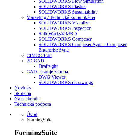
SOLIDWORKS Flow Simulation
SOLIDWORKS Plastics
SOLIDWORKS Sustainability
Marketing / Technická komunikácia
SOLIDWORKS Visualize
SOLIDWORKS Inspection
SolidWorks® MBD
SOLIDWORKS Composer
SOLIDWORKS Composer Sync a Composer
Enterprise Sync
CIMCO Edit
2D CAD
Draftsight
CAD nástroje zdarma
DWG Viewer
SOLIDWORKS eDrawings
Novinky
Školenia
Na stiahnutie
Technická podpora
Úvod
FormingSuite
FormingSuite