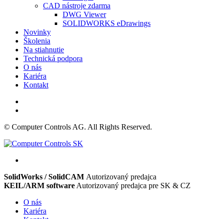
CAD nástroje zdarma
DWG Viewer
SOLIDWORKS eDrawings
Novinky
Školenia
Na stiahnutie
Technická podpora
O nás
Kariéra
Kontakt
© Computer Controls AG. All Rights Reserved.
SolidWorks / SolidCAM
Autorizovaný predajca
KEIL/ARM software
Autorizovaný predajca pre SK & CZ
O nás
Kariéra