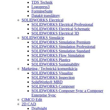
TDS Technik
Logopress3
FormingSuite
Datakit translátory
SOLIDWORKS Electrical
SOLIDWORKS Electrical Professional
SOLIDWORKS Electrical Schematic
SOLIDWORKS Electrical 3D
SOLIDWORKS Simulácie
SOLIDWORKS Simulation Premium
SOLIDWORKS Simulation Professional
SOLIDWORKS Simulation Standard
SOLIDWORKS Flow Simulation
SOLIDWORKS Plastics
SOLIDWORKS Sustainability
Marketing / Technická komunikácia
SOLIDWORKS Visualize
SOLIDWORKS Inspection
SolidWorks® MBD
SOLIDWORKS Composer
SOLIDWORKS Composer Sync a Composer
Enterprise Sync
CIMCO Edit
2D CAD
Draftsight