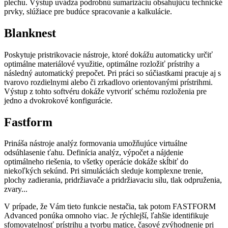
plechu. Výstup uvádza podrobnú sumarizáciu obsahujúcu technické
prvky, slúžiace pre budúce spracovanie a kalkulácie.
Blanknest
Poskytuje pristrikovacie nástroje, ktoré dokážu automaticky určiť
optimálne materiálové využitie, optimálne rozložiť prístrihy a
následný automatický prepočet. Pri práci so súčiastkami pracuje aj s
tvarovo rozdielnymi alebo či zrkadlovo orientovanými prístrihmi.
Výstup z tohto softvéru dokáže vytvoriť schému rozloženia pre
jedno a dvokrokové konfigurácie.
Fastform
Prináša nástroje analýz formovania umožňujúce virtuálne
odsúhlasenie ťahu. Definícia analýz, výpočet a nájdenie
optimálneho riešenia, to všetky operácie dokáže skĺbiť do
niekoľkých sekúnd. Pri simuláciách sleduje komplexne trenie,
plochy zadierania, pridržiavače a pridržiavaciu silu, tlak odpruženia,
zvary...
V prípade, že Vám tieto funkcie nestačia, tak potom FASTFORM
Advanced ponúka omnoho viac. Je rýchlejší, ľahšie identifikuje
sfomovatelnosť prístrihu a tvorbu matice, časové zvýhodnenie pri