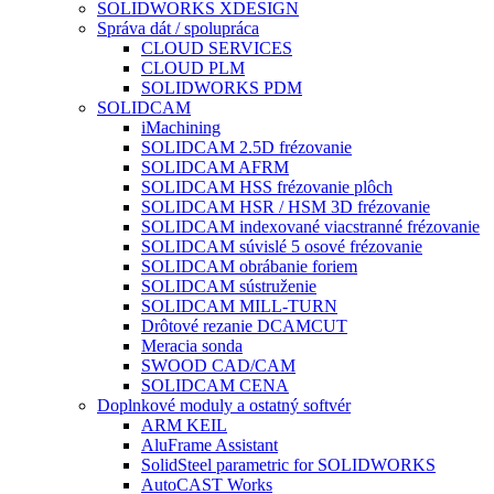
SOLIDWORKS XDESIGN
Správa dát / spolupráca
CLOUD SERVICES
CLOUD PLM
SOLIDWORKS PDM
SOLIDCAM
iMachining
SOLIDCAM 2.5D frézovanie
SOLIDCAM AFRM
SOLIDCAM HSS frézovanie plôch
SOLIDCAM HSR / HSM 3D frézovanie
SOLIDCAM indexované viacstranné frézovanie
SOLIDCAM súvislé 5 osové frézovanie
SOLIDCAM obrábanie foriem
SOLIDCAM sústruženie
SOLIDCAM MILL-TURN
Drôtové rezanie DCAMCUT
Meracia sonda
SWOOD CAD/CAM
SOLIDCAM CENA
Doplnkové moduly a ostatný softvér
ARM KEIL
AluFrame Assistant
SolidSteel parametric for SOLIDWORKS
AutoCAST Works