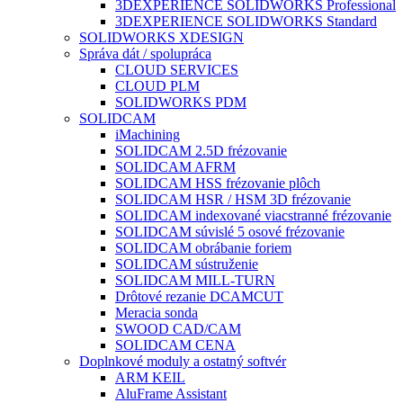
3DEXPERIENCE SOLIDWORKS Professional
3DEXPERIENCE SOLIDWORKS Standard
SOLIDWORKS XDESIGN
Správa dát / spolupráca
CLOUD SERVICES
CLOUD PLM
SOLIDWORKS PDM
SOLIDCAM
iMachining
SOLIDCAM 2.5D frézovanie
SOLIDCAM AFRM
SOLIDCAM HSS frézovanie plôch
SOLIDCAM HSR / HSM 3D frézovanie
SOLIDCAM indexované viacstranné frézovanie
SOLIDCAM súvislé 5 osové frézovanie
SOLIDCAM obrábanie foriem
SOLIDCAM sústruženie
SOLIDCAM MILL-TURN
Drôtové rezanie DCAMCUT
Meracia sonda
SWOOD CAD/CAM
SOLIDCAM CENA
Doplnkové moduly a ostatný softvér
ARM KEIL
AluFrame Assistant