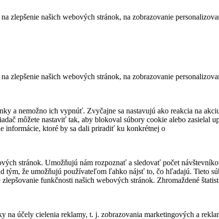
na zlepšenie našich webových stránok, na zobrazovanie personalizova
na zlepšenie našich webových stránok, na zobrazovanie personalizova
nky a nemožno ich vypnúť. Zvyčajne sa nastavujú ako reakcia na akciu
iadač môžete nastaviť tak, aby blokoval súbory cookie alebo zasielal u
 informácie, ktoré by sa dali priradiť ku konkrétnej o
bových stránok. Umožňujú nám rozpoznať a sledovať počet návštevníkov
d tým, že umožňujú používateľom ľahko nájsť to, čo hľadajú. Tieto sú
né zlepšovanie funkčnosti našich webových stránok. Zhromaždené štatist
ky na účely cielenia reklamy, t. j. zobrazovania marketingových a rekla