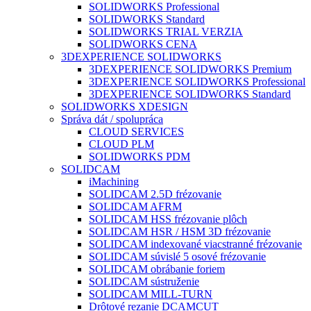
SOLIDWORKS Professional
SOLIDWORKS Standard
SOLIDWORKS TRIAL VERZIA
SOLIDWORKS CENA
3DEXPERIENCE SOLIDWORKS
3DEXPERIENCE SOLIDWORKS Premium
3DEXPERIENCE SOLIDWORKS Professional
3DEXPERIENCE SOLIDWORKS Standard
SOLIDWORKS XDESIGN
Správa dát / spolupráca
CLOUD SERVICES
CLOUD PLM
SOLIDWORKS PDM
SOLIDCAM
iMachining
SOLIDCAM 2.5D frézovanie
SOLIDCAM AFRM
SOLIDCAM HSS frézovanie plôch
SOLIDCAM HSR / HSM 3D frézovanie
SOLIDCAM indexované viacstranné frézovanie
SOLIDCAM súvislé 5 osové frézovanie
SOLIDCAM obrábanie foriem
SOLIDCAM sústruženie
SOLIDCAM MILL-TURN
Drôtové rezanie DCAMCUT