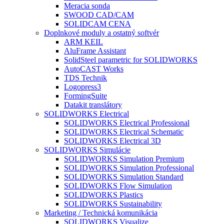
Meracia sonda
SWOOD CAD/CAM
SOLIDCAM CENA
Doplnkové moduly a ostatný softvér
ARM KEIL
AluFrame Assistant
SolidSteel parametric for SOLIDWORKS
AutoCAST Works
TDS Technik
Logopress3
FormingSuite
Datakit translátory
SOLIDWORKS Electrical
SOLIDWORKS Electrical Professional
SOLIDWORKS Electrical Schematic
SOLIDWORKS Electrical 3D
SOLIDWORKS Simulácie
SOLIDWORKS Simulation Premium
SOLIDWORKS Simulation Professional
SOLIDWORKS Simulation Standard
SOLIDWORKS Flow Simulation
SOLIDWORKS Plastics
SOLIDWORKS Sustainability
Marketing / Technická komunikácia
SOLIDWORKS Visualize