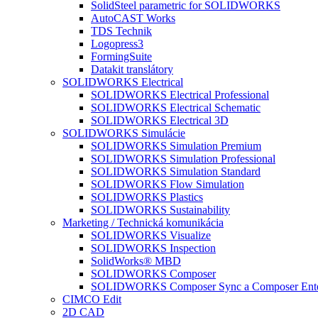
SolidSteel parametric for SOLIDWORKS
AutoCAST Works
TDS Technik
Logopress3
FormingSuite
Datakit translátory
SOLIDWORKS Electrical
SOLIDWORKS Electrical Professional
SOLIDWORKS Electrical Schematic
SOLIDWORKS Electrical 3D
SOLIDWORKS Simulácie
SOLIDWORKS Simulation Premium
SOLIDWORKS Simulation Professional
SOLIDWORKS Simulation Standard
SOLIDWORKS Flow Simulation
SOLIDWORKS Plastics
SOLIDWORKS Sustainability
Marketing / Technická komunikácia
SOLIDWORKS Visualize
SOLIDWORKS Inspection
SolidWorks® MBD
SOLIDWORKS Composer
SOLIDWORKS Composer Sync a Composer Enter
CIMCO Edit
2D CAD