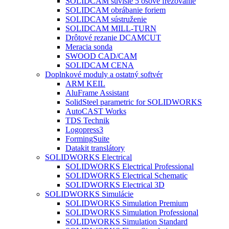
SOLIDCAM súvislé 5 osové frézovanie
SOLIDCAM obrábanie foriem
SOLIDCAM sústruženie
SOLIDCAM MILL-TURN
Drôtové rezanie DCAMCUT
Meracia sonda
SWOOD CAD/CAM
SOLIDCAM CENA
Doplnkové moduly a ostatný softvér
ARM KEIL
AluFrame Assistant
SolidSteel parametric for SOLIDWORKS
AutoCAST Works
TDS Technik
Logopress3
FormingSuite
Datakit translátory
SOLIDWORKS Electrical
SOLIDWORKS Electrical Professional
SOLIDWORKS Electrical Schematic
SOLIDWORKS Electrical 3D
SOLIDWORKS Simulácie
SOLIDWORKS Simulation Premium
SOLIDWORKS Simulation Professional
SOLIDWORKS Simulation Standard