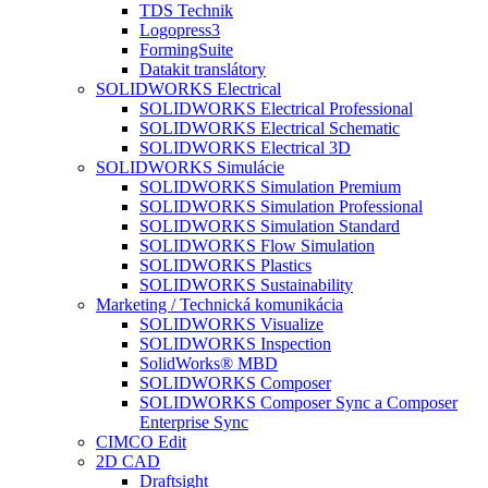
TDS Technik
Logopress3
FormingSuite
Datakit translátory
SOLIDWORKS Electrical
SOLIDWORKS Electrical Professional
SOLIDWORKS Electrical Schematic
SOLIDWORKS Electrical 3D
SOLIDWORKS Simulácie
SOLIDWORKS Simulation Premium
SOLIDWORKS Simulation Professional
SOLIDWORKS Simulation Standard
SOLIDWORKS Flow Simulation
SOLIDWORKS Plastics
SOLIDWORKS Sustainability
Marketing / Technická komunikácia
SOLIDWORKS Visualize
SOLIDWORKS Inspection
SolidWorks® MBD
SOLIDWORKS Composer
SOLIDWORKS Composer Sync a Composer
Enterprise Sync
CIMCO Edit
2D CAD
Draftsight