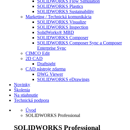
SOLIDWORKS Flow Simulation
SOLIDWORKS Plastics
SOLIDWORKS Sustainability
Marketing / Technická komunikácia
SOLIDWORKS Visualize
SOLIDWORKS Inspection
SolidWorks® MBD
SOLIDWORKS Composer
SOLIDWORKS Composer Sync a Composer
Enterprise Sync
CIMCO Edit
2D CAD
Draftsight
CAD nástroje zdarma
DWG Viewer
SOLIDWORKS eDrawings
Novinky
Školenia
Na stiahnutie
Technická podpora
Úvod
SOLIDWORKS Professional
SOLIDWORKS Professional