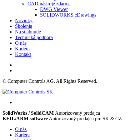
CAD nástroje zdarma
DWG Viewer
SOLIDWORKS eDrawings
Novinky
Školenia
Na stiahnutie
Technická podpora
O nás
Kariéra
Kontakt
© Computer Controls AG. All Rights Reserved.
SolidWorks / SolidCAM
Autorizovaný predajca
KEIL/ARM software
Autorizovaný predajca pre SK & CZ
O nás
Kariéra