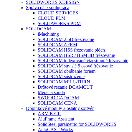
SOLIDWORKS XDESIGN
Správa dát / spolupráca
CLOUD SERVICES
CLOUD PLM
SOLIDWORKS PDM
SOLIDCAM
iMachining
SOLIDCAM 2.5D frézovanie
SOLIDCAM AFRM
SOLIDCAM HSS frézovanie plôch
SOLIDCAM HSR / HSM 3D frézovanie
SOLIDCAM indexované viacstranné frézovanie
SOLIDCAM súvislé 5 osové frézovanie
SOLIDCAM obrábanie foriem
SOLIDCAM sústruženie
SOLIDCAM MILL-TURN
Drôtové rezanie DCAMCUT
Meracia sonda
SWOOD CAD/CAM
SOLIDCAM CENA
Doplnkové moduly a ostatný softvér
ARM KEIL
AluFrame Assistant
SolidSteel parametric for SOLIDWORKS
AutoCAST Works