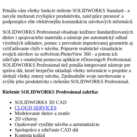
Prináša vám všetky funkcie riešenie SOLIDWORKS Standard - a
navyše možnosti zvyšujúce produktivitu, zaisťujúce presnosť a
podporujúce ešte efektívnejšiu komunikáciu návrhových informácií.
SOLIDWORKS Professional obsahuje knižnice štandardizovaných
dielov i spojovacieho materiálu a nástroje pre automatický odhad
výrobných nákladov, pomoc s prevodom importovanej geometrie aj
vyhľadávanie chýb v návrhu. Pripravte realistické vizualizácie
svojich návrhov so softvérom PhotoView 360 - a potom ich
zdieľajte s ostatnými pomocou aplikácie eDrawings® Professional.
SOLIDWORKS Professional tiež prináša integrované nástroje pre
správu dát, ktoré bezpečne ukladajú všetky informácie o projekte a
sledujú všetky zmeny návrhu. Zjednodušte svoje navrhovanie a
zvýšte jeho produktivitu s riešením SOLIDWORKS Professional.
Riešenie SOLIDWORKS Professional zahŕňa:
SOLIDWORKS 3D CAD
CLOUD SERVICES
Modelovanie dielov a zostáv
2D výkresy
Opakované využitie návrhu a automatizáciu
Spoluprácu a zdieľanie CAD dát
Kontrola kolízií