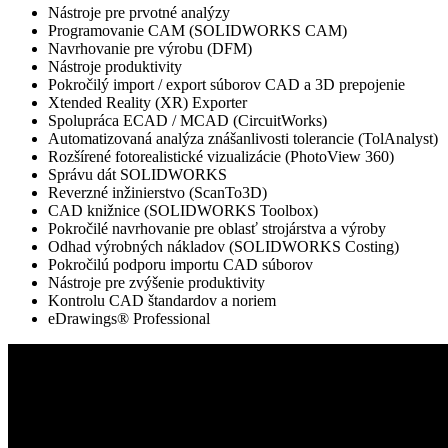
Nástroje pre prvotné analýzy
Programovanie CAM (SOLIDWORKS CAM)
Navrhovanie pre výrobu (DFM)
Nástroje produktivity
Pokročilý import / export súborov CAD a 3D prepojenie
Xtended Reality (XR) Exporter
Spolupráca ECAD / MCAD (CircuitWorks)
Automatizovaná analýza znášanlivosti tolerancie (TolAnalyst)
Rozšírené fotorealistické vizualizácie (PhotoView 360)
Správu dát SOLIDWORKS
Reverzné inžinierstvo (ScanTo3D)
CAD knižnice (SOLIDWORKS Toolbox)
Pokročilé navrhovanie pre oblasť strojárstva a výroby
Odhad výrobných nákladov (SOLIDWORKS Costing)
Pokročilú podporu importu CAD súborov
Nástroje pre zvýšenie produktivity
Kontrolu CAD štandardov a noriem
eDrawings® Professional