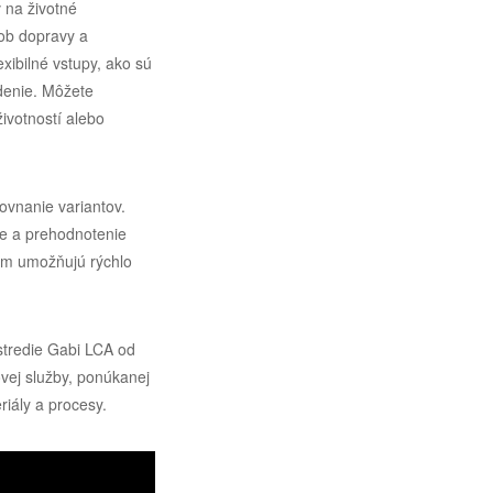
 na životné
sob dopravy a
exibilné vstupy, ako sú
denie. Môžete
ivotností alebo
ovnanie variantov.
ie a prehodnotenie
vám umožňujú rýchlo
stredie Gabi LCA od
ovej služby, ponúkanej
riály a procesy.