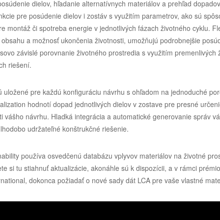
posúdenie dielov, hľadanie alternatívnych materiálov a prehľad dopadov
unkcie pre posúdenie dielov i zostáv s využitím parametrov, ako sú spô
re montáž či spotreba energie v jednotlivých fázach životného cyklu. Fl
 obsahu a možnosť ukončenia životnosti, umožňujú podrobnejšie posú
ovo závislé porovnanie životného prostredia s využitím premenlivých ž
h riešení.
 uložené pre každú konfiguráciu návrhu s ohľadom na jednoduché por
alization hodnotí dopad jednotlivých dielov v zostave pre presné určen
ti vášho návrhu. Hladká integrácia a automatické generovanie správ 
lhodobo udržateľné konštrukčné riešenie.
ility používa osvedčenú databázu vplyvov materiálov na životné pro
te si tu stiahnuť aktualizácie, akonáhle sú k dispozícii, a v rámci prémi
ernational, dokonca požiadať o nové sady dát LCA pre vaše vlastné mate