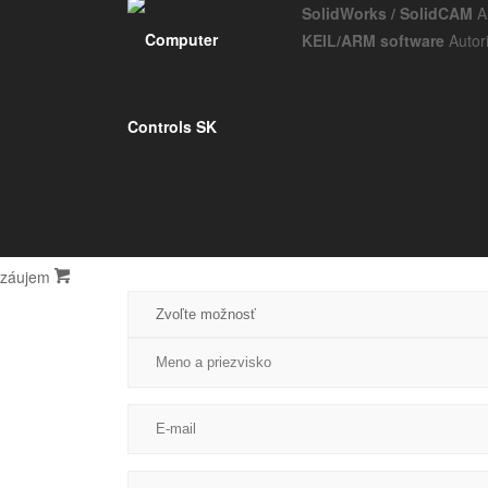
Používame cookies
SolidWorks / SolidCAM
A
Súbory cookie používame na analýzu údajov o našich návštevníkoch, n
KEIL/ARM software
Autor
Podrobné nastavenia
Prijať všetky
Odmietnuť všetky
Mám
záujem