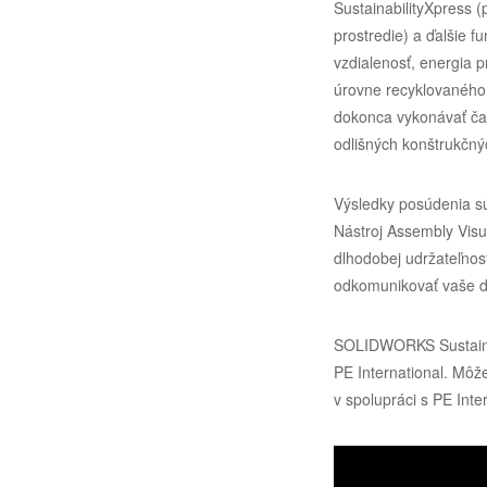
SustainabilityXpress (
prostredie) a ďalšie f
vzdialenosť, energia p
úrovne recyklovaného
dokonca vykonávať čas
odlišných konštrukčnýc
Výsledky posúdenia sú
Nástroj Assembly Visu
dlhodobej udržateľnos
odkomunikovať vaše d
SOLIDWORKS Sustainab
PE International. Môže
v spolupráci s PE Int