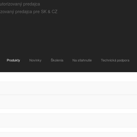
utorizovaný predajca
a zlepšenie našich webových stránok, na zobrazovanie personalizovan
izovaný predajca pre SK & CZ
Produkty
Novinky
Školenia
Na stiahnutie
Technická podpora