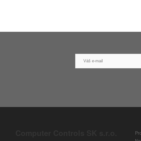
Computer Controls SK s.r.o.
Pr
No