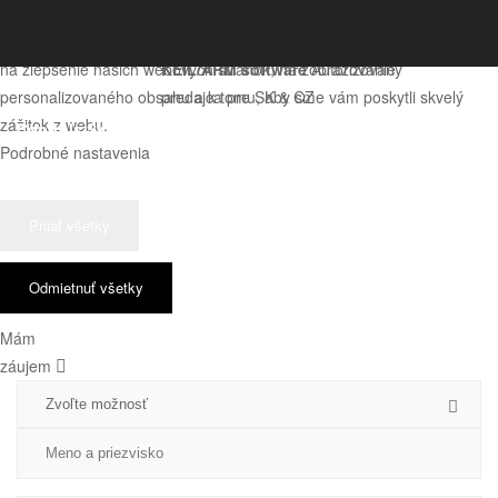
Používame cookies
SolidWorks / SolidCAM
Súbory cookie používame na analýzu údajov o našich návštevníkoch,
Autorizovaný predajca
na zlepšenie našich webových stránok, na zobrazovanie
KEIL/ARM software
Autorizovaný
personalizovaného obsahu a k tomu, aby sme vám poskytli skvelý
predajca pre SK & CZ
zážitok z webu.
Podrobné nastavenia
Prijať všetky
Odmietnuť všetky
Mám
záujem