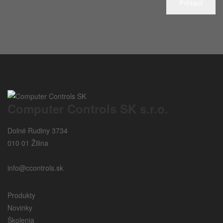
Prihlásiť
Computer Controls SK s.r.o.
Dolné Rudiny 3734
010 01 Žilina
info@ccontrols.sk
Produkty
Novinky
Školenia