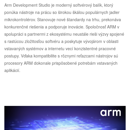
Arm Development Studio je moderný softvérový balík, ktorý
ponúka nástroje na prácu so širokou škálou populárnych jadier
mikrokontrolérov. Stanovuje nové štandardy na trhu, prekonáva
konkurenčné riešenia a podporuje inovácie. Spoločnosť ARM v
spolupráci s partnermi z ekosystému neustále rieši výzvy spojené
s rastúcou zložitosťou softvéru a poskytuje vývojárom v oblasti
vstavaných systémov a internetu vecí konzistentné pracovné
postupy. Vďaka kompatibilite s rôznymi reťazcami nástrojov sú
procesory ARM dokonale prispôsobené potrebám vstavaných
aplikácií.