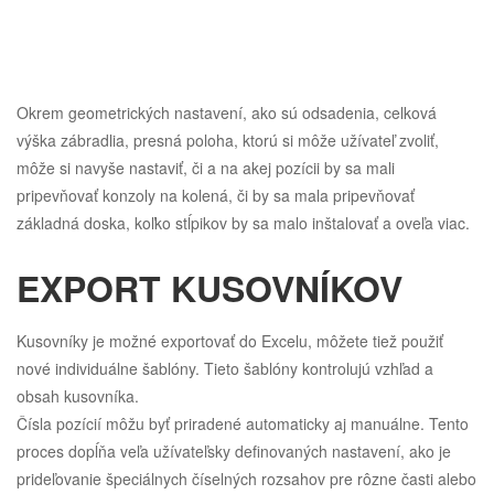
Okrem geometrických nastavení, ako sú odsadenia, celková
výška zábradlia, presná poloha, ktorú si môže užívateľ zvoliť,
môže si navyše nastaviť, či a na akej pozícii by sa mali
pripevňovať konzoly na kolená, či by sa mala pripevňovať
základná doska, koľko stĺpikov by sa malo inštalovať a oveľa viac.
EXPORT KUSOVNÍKOV
Kusovníky je možné exportovať do Excelu, môžete tiež použiť
nové individuálne šablóny. Tieto šablóny kontrolujú vzhľad a
obsah kusovníka.
Čísla pozícií môžu byť priradené automaticky aj manuálne. Tento
proces dopĺňa veľa užívateľsky definovaných nastavení, ako je
prideľovanie špeciálnych číselných rozsahov pre rôzne časti alebo