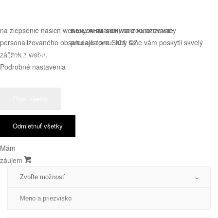
Používame cookies
SolidWorks / SolidCAM
Súbory cookie používame na analýzu údajov o našich návštevníkoch,
Autorizovaný predajca
na zlepšenie našich webových stránok, na zobrazovanie
KEIL/ARM software
Autorizovaný
personalizovaného obsahu a k tomu, aby sme vám poskytli skvelý
predajca pre SK & CZ
zážitok z webu.
Podrobné nastavenia
Prijať všetky
Odmietnuť všetky
Mám
záujem