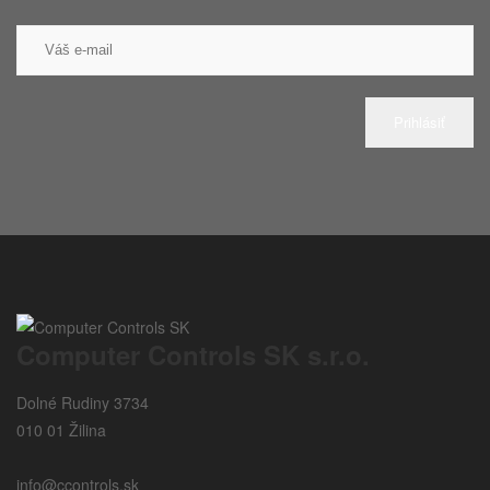
Prihlásiť
Computer Controls SK s.r.o.
Dolné Rudiny 3734
010 01 Žilina
info@ccontrols.sk