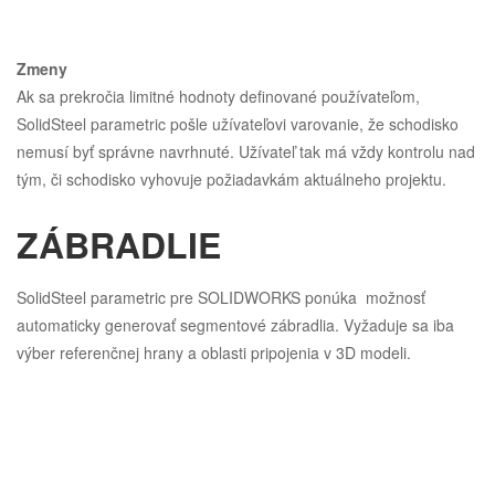
Zmeny
Ak sa prekročia limitné hodnoty definované používateľom,
SolidSteel parametric pošle užívateľovi varovanie, že schodisko
nemusí byť správne navrhnuté. Užívateľ tak má vždy kontrolu nad
tým, či schodisko vyhovuje požiadavkám aktuálneho projektu.
ZÁBRADLIE
SolidSteel parametric pre SOLIDWORKS ponúka možnosť
automaticky generovať segmentové zábradlia. Vyžaduje sa iba
výber referenčnej hrany a oblasti pripojenia v 3D modeli.